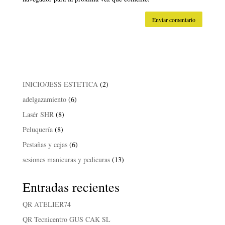
2
INICIO/JESS ESTETICA
2
productos
6
adelgazamiento
6
productos
8
Lasér SHR
8
productos
8
Peluquería
8
productos
6
Pestañas y cejas
6
productos
13
sesiones manicuras y pedicuras
13
productos
Entradas recientes
QR ATELIER74
QR Tecnicentro GUS CAK SL