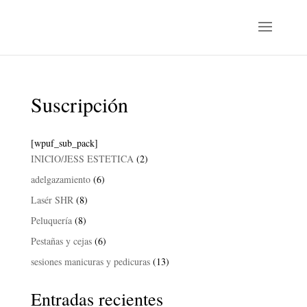
Suscripción
[wpuf_sub_pack]
2
INICIO/JESS ESTETICA
2
productos
6
adelgazamiento
6
productos
8
Lasér SHR
8
productos
8
Peluquería
8
productos
6
Pestañas y cejas
6
productos
13
sesiones manicuras y pedicuras
13
productos
Entradas recientes