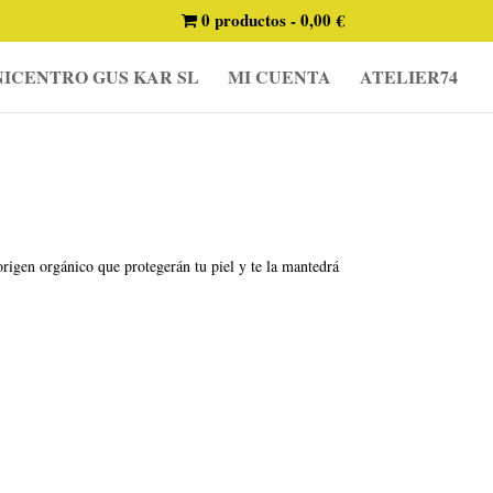
0 productos
0,00 €
ICENTRO GUS KAR SL
MI CUENTA
ATELIER74
origen orgánico que protegerán tu piel y te la mantedrá