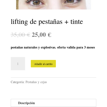
lifting de pestañas + tinte
25,00
€
35,00
€
pestañas naturales y explosivas. oferta valida para 3 meses
lifting
Añadir al carrito
de
pestañas
+
tinte
Categoría:
Pestañas y cejas
cantidad
Descripción