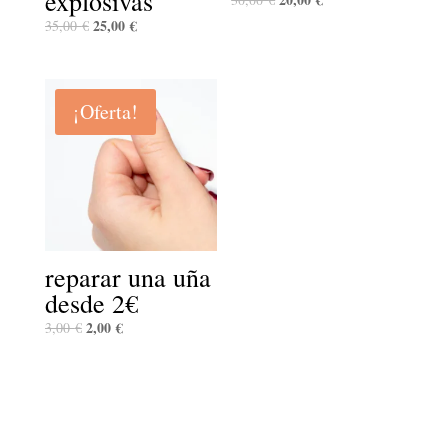
explosivas
25,00
€
35,00
€
¡Oferta!
reparar una uña
desde 2€
2,00
€
3,00
€