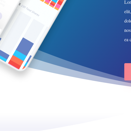
Lor
eli
dol
nos
ea 