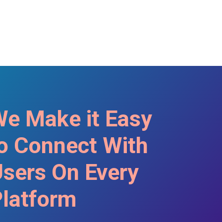
e Make it Easy
o Connect With
sers On Every
latform