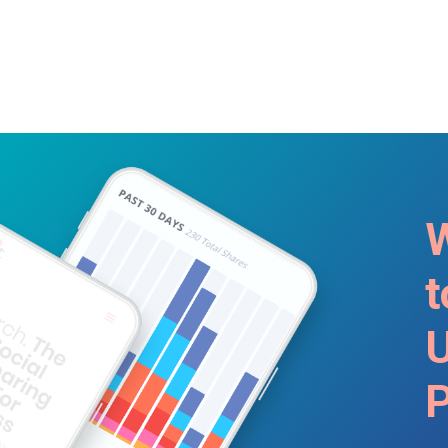
W
t
U
P