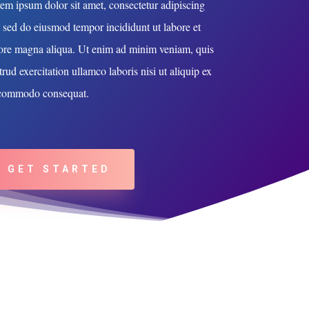
em ipsum dolor sit amet, consectetur adipiscing
t, sed do eiusmod tempor incididunt ut labore et
ore magna aliqua. Ut enim ad minim veniam, quis
trud exercitation ullamco laboris nisi ut aliquip ex
commodo consequat.
GET STARTED